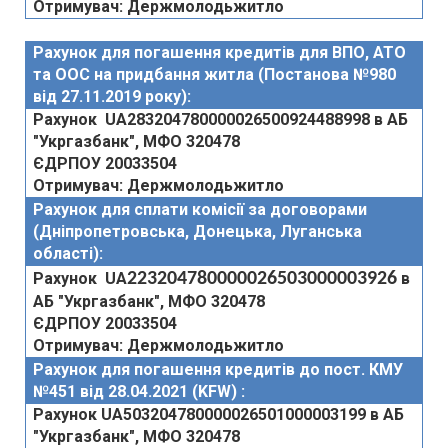
Отримувач: Держмолодьжитло
Рахунок
для погашення кредитів для ВПО, АТО
та ООС на придбання житла (Постанова №980
від 27.11.2019 року):
Рахунок
UA283204780000026500924488998
в АБ
"Укргазбанк", МФО 320478
ЄДРПОУ 20033504
Отримувач: Держмолодьжитло
Рахунок для сплати комісії за договорами
(Дніпропетровська, Донецька, Луганська
області):
Рахунок UA
223204780000026503000003926
в
АБ "Укргазбанк", МФО 320478
ЄДРПОУ 20033504
Отримувач: Держмолодьжитло
Рахунок для погашення кредитів до пост. КМУ
№451 від 28.04.2021 (KFW) :
Рахунок UA503204780000026501000003199 в АБ
"Укргазбанк", МФО 320478