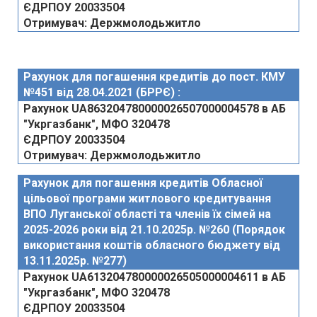
ЄДРПОУ 20033504
Отримувач: Держмолодьжитло
Рахунок для погашення кредитів до пост. КМУ
№451 від 28.04.2021 (БРРЄ) :
Рахунок UA863204780000026507000004578 в АБ
"Укргазбанк", МФО 320478
ЄДРПОУ 20033504
Отримувач: Держмолодьжитло
Рахунок для погашення кредитів Обласної
цільової програми житлового кредитування
ВПО Луганської області та членів їх сімей на
2025-2026 роки від 21.10.2025р. №260 (Порядок
використання коштів обласного бюджету від
13.11.2025р. №277)
Рахунок
UA613204780000026505000004611
в АБ
"Укргазбанк", МФО 320478
ЄДРПОУ 20033504