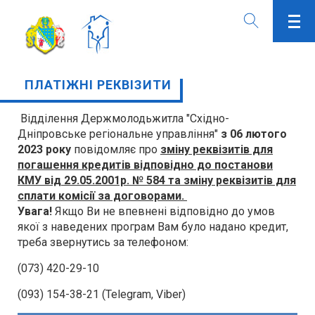
ПЛАТІЖНІ РЕКВІЗИТИ
Відділення Держмолодьжитла "Східно-
Дніпровське регіональне управління"
з 06 лютого
2023 року
повідомляє про
зміну реквізитів для
погашення кредитів відповідно до постанови
КМУ від 29.05.2001р. № 584 та зміну реквізитів для
сплати комісії за договорами.
Увага!
Якщо Ви не впевнені відповідно до умов
якої з наведених програм Вам було надано кредит,
треба звернутись за телефоном:
(073) 420-29-10
(093) 154-38-21 (Telegram, Viber)