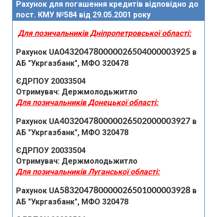
Рахунок для погашення кредитів відповідно до
пост. КМУ №584 від 29.05.2001 року
Для позичальників Дніпропетровської області:
Рахунок UA
043204780000026504000003925
в
АБ "Укргазбанк", МФО 320478
ЄДРПОУ 20033504
Отримувач: Держмолодьжитло
Для позичальників Донецької області:
Рахунок UA
403204780000026502000003927
в
АБ "Укргазбанк", МФО 320478
ЄДРПОУ 20033504
Отримувач: Держмолодьжитло
Для позичальників Луганської області:
Рахунок UA
583204780000026501000003928
в
АБ "Укргазбанк", МФО 320478