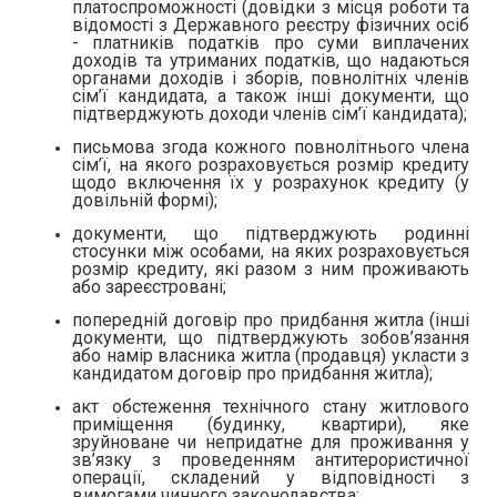
платоспроможності (довідки з місця роботи та
відомості з Державного реєстру фізичних осіб
- платників податків про суми виплачених
доходів та утриманих податків, що надаються
органами доходів і зборів, повнолітніх членів
сім’ї кандидата, а також інші документи, що
підтверджують доходи членів сім’ї кандидата);
письмова згода кожного повнолітнього члена
сім’ї, на якого розраховується розмір кредиту
щодо включення їх у розрахунок кредиту (у
довільній формі);
документи, що підтверджують родинні
стосунки між особами, на яких розраховується
розмір кредиту, які разом з ним проживають
або зареєстровані;
попередній договір про придбання житла (інші
документи, що підтверджують зобов’язання
або намір власника житла (продавця) укласти з
кандидатом договір про придбання житла);
акт обстеження технічного стану житлового
приміщення (будинку, квартири), яке
зруйноване чи непридатне для проживання у
зв’язку з проведенням антитерористичної
операції, складений у відповідності з
вимогами чинного законодавства;