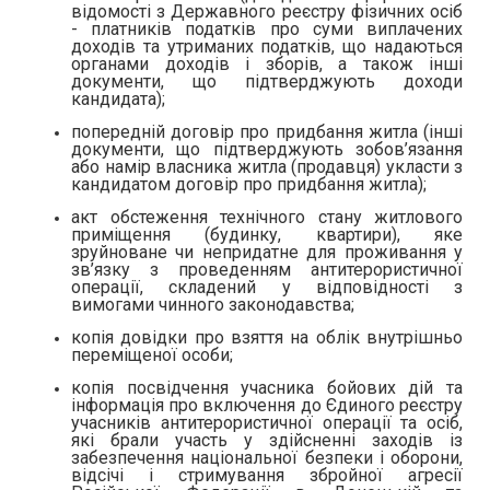
відомості з Державного реєстру фізичних осіб
- платників податків про суми виплачених
доходів та утриманих податків, що надаються
органами доходів і зборів, а також інші
документи, що підтверджують доходи
кандидата);
попередній договір про придбання житла (інші
документи, що підтверджують зобов’язання
або намір власника житла (продавця) укласти з
кандидатом договір про придбання житла);
акт обстеження технічного стану житлового
приміщення (будинку, квартири), яке
зруйноване чи непридатне для проживання у
зв’язку з проведенням антитерористичної
операції, складений у відповідності з
вимогами чинного законодавства;
копія довідки про взяття на облік внутрішньо
переміщеної особи;
копія посвідчення учасника бойових дій та
інформація про включення до Єдиного реєстру
учасників антитерористичної операції та осіб,
які брали участь у здійсненні заходів із
забезпечення національної безпеки і оборони,
відсічі і стримування збройної агресії