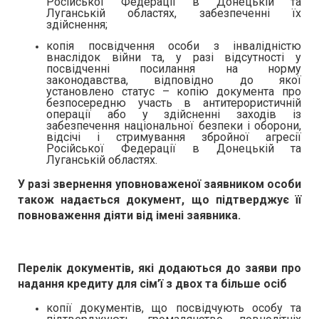
Російської Федерації в Донецькій та
Луганській областях, забезпеченні їх
здійснення;
копія посвідчення особи з інвалідністю
внаслідок війни та, у разі відсутності у
посвідченні посилання на норму
законодавства, відповідно до якої
установлено статус – копію документа про
безпосередню участь в антитерористичній
операції або у здійсненні заходів із
забезпечення національної безпеки і оборони,
відсічі і стримування збройної агресії
Російської Федерації в Донецькій та
Луганській областях.
У разі звернення уповноваженої заявником особи
також надається документ, що підтверджує її
повноваження діяти від імені заявника.
Перелік документів, які додаються до заяви про
надання кредиту для сім’ї з двох та більше осіб
копії документів, що посвідчують особу та