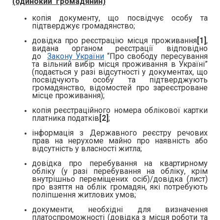
(одинокий громадянин)
копія документу, що посвідчує особу та
підтверджує громадянство;
довідка про реєстрацію місця проживання
[1]
,
видана органом реєстрації відповідно
до
Закону України
“Про свободу пересування
та вільний вибір місця проживання в Україні”
(подається у разі відсутності у документах, що
посвідчують особу та підтверджують
громадянство, відомостей про зареєстроване
місце проживання);
копія реєстраційного номера облікової картки
платника податків
[2]
;
інформація з Державного реєстру речових
прав на нерухоме майно про наявність або
відсутність у власності житла;
довідка про перебування на квартирному
обліку (у разі перебування на обліку, крім
внутрішньо переміщених осіб)/довідка (лист)
про взяття на облік громадян, які потребують
поліпшення житлових умов;
документи, необхідні для визначення
платоспроможності (довідка з місця роботи та