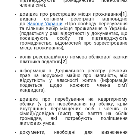
підтверджують громадянство повнолітніх
членів сім’ї;
довідка про реєстрацію місця проживання
[1]
,
видана органом реєстрації відповідно
до
Закону України
«Про свободу пересування
та вільний вибір місця проживання в Україні»
(подається у разі відсутності у документах, що
посвідчують особу та підтверджують
громадянство, відомостей про зареєстроване
місце проживання);
копія реєстраційного номера облікової картки
платника податків
[2]
;
інформація з Державного реєстру речових
прав на нерухоме майно про наявність, або
відсутність у власності житла (інформація
подається щодо кожного члена сім’ї
кандидата);
довідка про перебування на квартирному
обліку (у разі перебування на обліку, крім
внутрішньо переміщених осіб і членів їх
сімей)/довідка (лист) про взяття на облік
громадян, які потребують поліпшення
житлових умов;
документи, необхідні для визначення