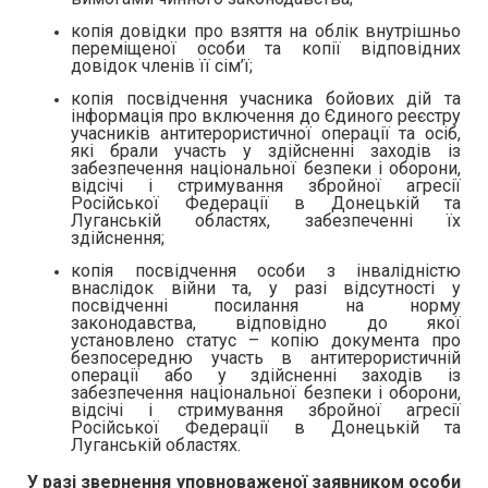
копія довідки про взяття на облік внутрішньо
переміщеної особи та копії відповідних
довідок членів її сім’ї;
копія посвідчення учасника бойових дій та
інформація про включення до Єдиного реєстру
учасників антитерористичної операції та осіб,
які брали участь у здійсненні заходів із
забезпечення національної безпеки і оборони,
відсічі і стримування збройної агресії
Російської Федерації в Донецькій та
Луганській областях, забезпеченні їх
здійснення;
копія посвідчення особи з інвалідністю
внаслідок війни та, у разі відсутності у
посвідченні посилання на норму
законодавства, відповідно до якої
установлено статус – копію документа про
безпосередню участь в антитерористичній
операції або у здійсненні заходів із
забезпечення національної безпеки і оборони,
відсічі і стримування збройної агресії
Російської Федерації в Донецькій та
Луганській областях.
У разі звернення уповноваженої заявником особи